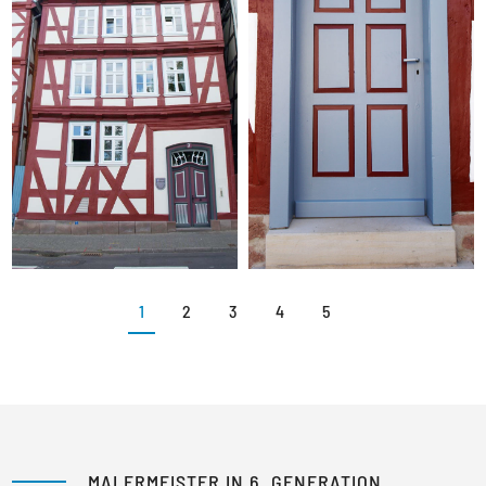
1
2
3
4
5
MALERMEISTER IN 6. GENERATION